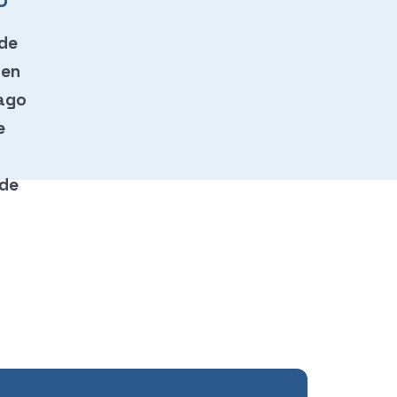
O
 de
 en
ago
e
 de