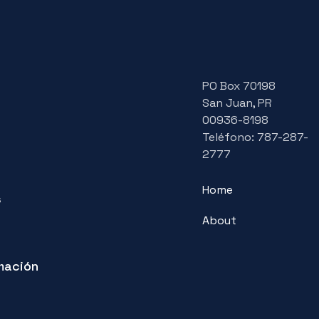
PO Box 70198
San Juan, PR
00936-8198
Teléfono: 787-287-
2777
Home
s
About
mación