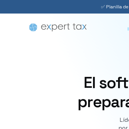
✅ Planilla de
El sof
prepara
Líd
por