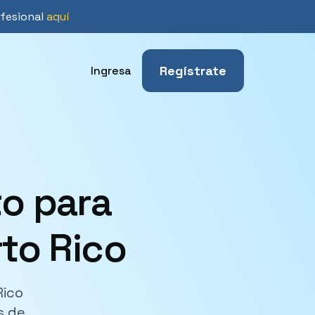
ofesional
aquí
Regístrate
Ingresa
to para
rto Rico
Rico
s de