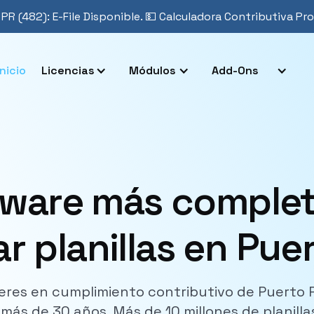
 PR (482): E-File Disponible. 💵 Calculadora Contributiva Pr
Inicio
Licencias
Módulos
Add-Ons
tware más comple
r planillas en Pue
eres en cumplimiento contributivo de Puerto 
 más de 30 años. Más de 10 millones de planilla