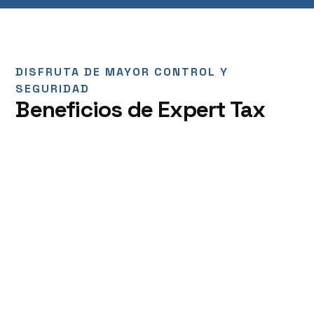
DISFRUTA DE MAYOR CONTROL Y
SEGURIDAD
Beneficios de Expert Tax
Capacidades
Para colaborar
con tu equipo
con las mejores
políticas de
seguridad